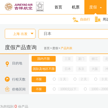
首页
机票
度假
自由行
周
上海 出发

度假产品查询
首页
>
度假
>
产品列表
国内不限
三亚
厦门
丽江
目的地

国际及地区不限
日本
东京
大阪

行程天数
1 天
2 天
3 天
不限




价格区间
1000元以下
1000～200
不限


0
为您找到
份产品