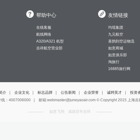


帮助中心
友情链接
在线客服
均瑶集团
航线网络
九元航空
A320/A321 机型
喜鹊到空运物流
吉祥航空营业部
如意商城
如意俱乐部
淘旅行
16885旅行网
简介
|
企业文化
|
标志品牌
|
公告新闻
|
企业荣誉
|
诚聘英才
|
投资
线：4007006000
|
邮箱:webmaster@juneyaoair.com © Copyright 201
如意飞翔 成就百年吉祥