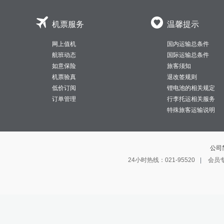


机票服务
温馨提示
网上值机
国内运输总条件
航班动态
国际运输总条件
如意保险
旅客须知
机票验真
退改签规则
低价订阅
锂电池的相关规定
订单管理
行李托运相关服务
特殊旅客运输说明
公司
24小时热线：021-95520
|
会员专