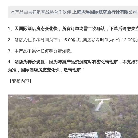
￥4095
￥4095
￥4095
￥4095
￥4095
余6
余6
余6
余6
余6
本产品由吉祥航空战略合作伙伴
上海均瑶国际航空旅行社有限公司
25
26
27
28
29
￥4095
￥4095
￥4095
￥4095
￥4095
1、因国际酒店房态变化快，所有订单均需二次确认，下单后请您关
余6
余6
余6
余6
余6
2、酒店入住参考时间为下午15:00以后,离店参考时间为中午12:00
3、本产品不累计任何积分请知晓。
4、
酒店为特价资源，因为特惠产品资源随时有变化请理解，不支持
为准，国际酒店房态变化快，敬请理解！
【套餐内容】