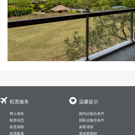


机票服务
温馨提示
网上值机
国内运输总条件
航班动态
国际运输总条件
如意保险
旅客须知
机票验真
退改签规则