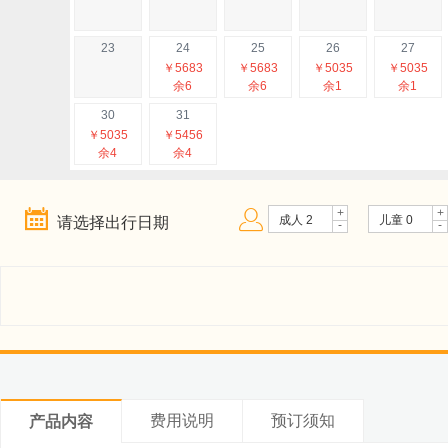
23
24
25
26
27
￥5683
￥5683
￥5035
￥5035
余6
余6
余1
余1
30
31
￥5035
￥5456
余4
余4
2026年10月
日
一
二
三
四
+
+


成人
2
儿童
0
请选择出行日期
-
-
1
4
5
6
7
8
11
12
13
14
15
￥4095
￥4095
￥4095
￥4095
￥4095
余6
余6
余6
余6
余6
费用说明
预订须知
产品内容
18
19
20
21
22