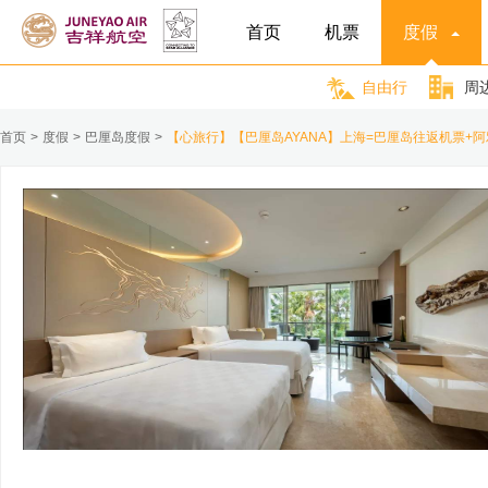
首页
机票
度假
自由行
周
首页
>
度假
>
巴厘岛度假
>
【心旅行】【巴厘岛AYANA】上海=巴厘岛往返机票+阿